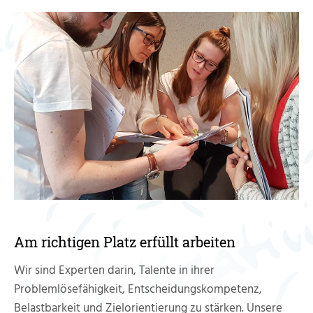
Berufliche Neuausrichtung
Resilienz
Erfüllende Arbeitsorganisation
Keynotes
Über Uns
Rosemarie Thiedmann (vorm. Konirsch)
Bernd Thiedmann
Am richtigen Platz erfüllt arbeiten
Kooperationspartner
Wir sind Experten darin, Talente in ihrer
Problemlösefähigkeit, Entscheidungskompetenz,
Aktuelles
Belastbarkeit und Zielorientierung zu stärken. Unsere