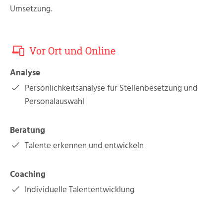
Innovationskultur
Umsetzung.
Lernkultur
Demografie Management
Vor Ort und Online
Analyse
Unternehmens­­übergaben
Persönlichkeitsanalyse für Stellenbesetzung und
Personalauswahl
Menschen entwickeln
Beratung
Führung
Talente erkennen und entwickeln
Teamentwicklung
Coaching
Talententwicklung
Individuelle Talententwicklung
Konfliktlösung