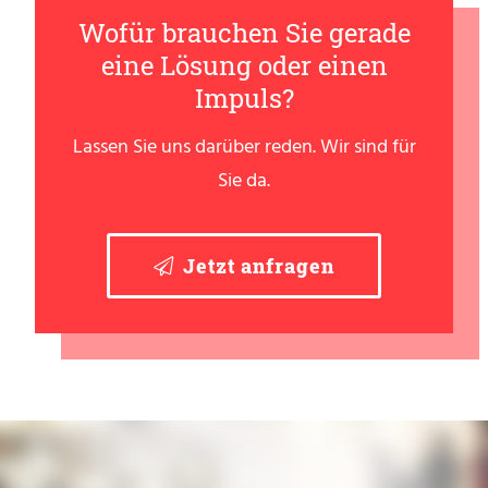
Wofür brauchen Sie gerade
eine Lösung oder einen
Impuls?
Lassen Sie uns darüber reden. Wir sind für
Sie da.
Jetzt anfragen