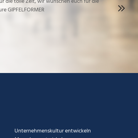
die tolle Zeit, wir wünschen euch für die
 Eure GIPFELFORMER
Next
Unternehmenskultur entwickeln