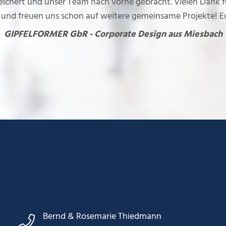
chert und unser Team nach vorne gebracht. Vielen Dank für 
e und freuen uns schon auf weitere gemeinsame Projekte!
GIPFELFORMER GbR - Corporate Design aus Miesbach
Bernd & Rosemarie Thiedmann